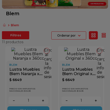
fideos
queso
Blem
papel higienico
Blem
dulce leche
Ordenar por
azucar
11
productos
Error
Error
al
al
cargar
cargar
la
la
BLEM
BLEM
información
inform
Lustra Muebles
Lustra Muebles
de
de
Blem Naranja x
Blem Original x
sesión
sesión
360cc
360cc
$
6649
$
6649
PRECIO SIN IMPUESTOS
PRECIO SIN IMPUESTOS
NACIONALES $ 5495
NACIONALES $ 5495
－
＋
－
＋