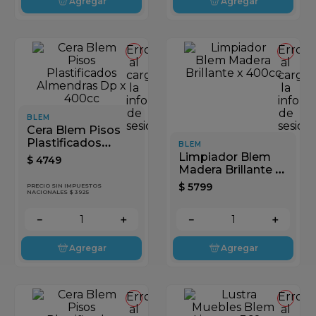
Agregar
Agregar
Error
Error
al
al
cargar
cargar
la
la
información
inform
de
de
BLEM
sesión
sesión
Cera Blem Pisos
Plastificados
BLEM
Almendras Dp x
Limpiador Blem
$
4749
400cc
Madera Brillante x
400cc
$
5799
PRECIO SIN IMPUESTOS
NACIONALES $ 3925
－
＋
－
＋
Agregar
Agregar
Error
Error
al
al