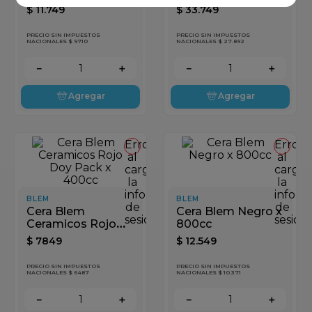
$
11
.
749
$
33
.
749
PRECIO SIN IMPUESTOS
PRECIO SIN IMPUESTOS
NACIONALES $ 9710
NACIONALES $ 27.892
－
＋
－
＋
Agregar
Agregar
Error
Error
al
al
cargar
cargar
la
la
información
inform
BLEM
BLEM
de
de
Cera Blem
Cera Blem Negro x
sesión
sesión
Ceramicos Rojo
800cc
Doy Pack x 400cc
$
7849
$
12
.
549
PRECIO SIN IMPUESTOS
PRECIO SIN IMPUESTOS
NACIONALES $ 6487
NACIONALES $ 10.371
－
＋
－
＋