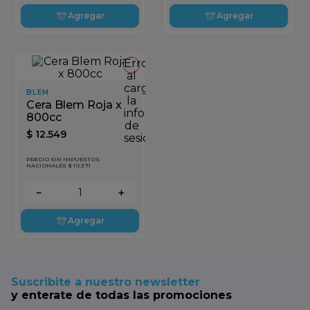
Agregar
Agregar
Error
al
cargar
BLEM
la
Cera Blem Roja x
información
800cc
de
$
12
.
549
sesión
PRECIO SIN IMPUESTOS
NACIONALES $ 10.371
－
＋
Agregar
Suscribite a nuestro newsletter
y enterate de todas las promociones