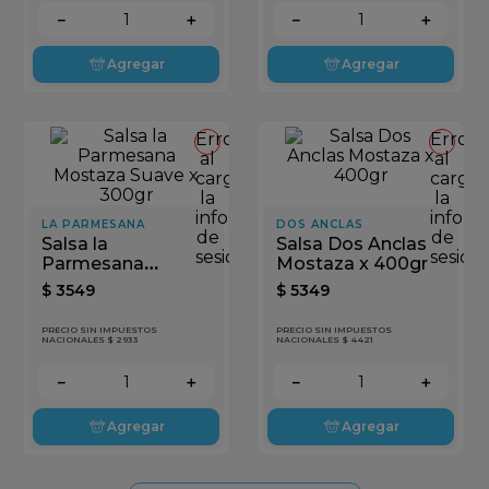
－
＋
－
＋
Agregar
Agregar
Error
Error
al
al
cargar
cargar
la
la
información
inform
LA PARMESANA
DOS ANCLAS
de
de
Salsa la
Salsa Dos Anclas
sesión
sesión
Parmesana
Mostaza x 400gr
Mostaza Suave x
$
3549
$
5349
300gr
PRECIO SIN IMPUESTOS
PRECIO SIN IMPUESTOS
NACIONALES $ 2933
NACIONALES $ 4421
－
＋
－
＋
Agregar
Agregar