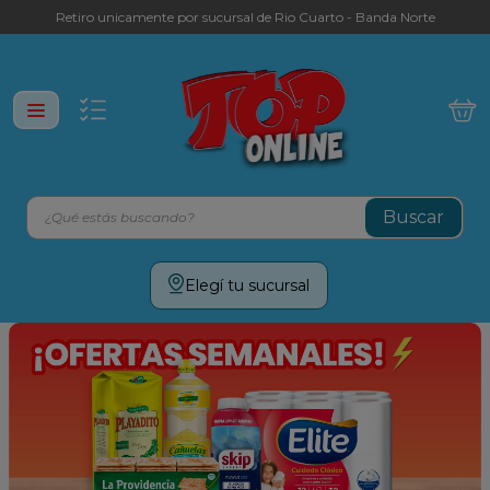
Retiro unicamente por sucursal de Rio Cuarto - Banda Norte
¿Qué estás buscando?
Términos más buscados
Elegí tu sucursal
leche
yerba
galletitas
aceite
cafe