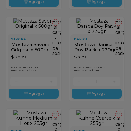
Agregar
Agregar
Error
Error
al
al
cargar
cargar
la
la
SAVORA
DANICA
información
inform
Mostaza Savora
Mostaza Danica
de
de
Original x 500gr
Doy Pack x 220gr
sesión
sesión
$
2899
$
779
PRECIO SIN IMPUESTOS
PRECIO SIN IMPUESTOS
NACIONALES $ 2396
NACIONALES $ 644
－
＋
－
＋
Agregar
Agregar
Error
Error
al
al
cargar
cargar
la
la