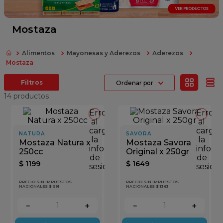
fideos
queso
Mostaza
papel higienico
Alimentos
Mayonesas y Aderezos
Aderezos
azucar
Mostaza
dulce leche
Ordenar por
14
productos
Error
Error
al
al
cargar
cargar
NATURA
SAVORA
la
la
Mostaza Natura x
Mostaza Savora
información
inform
250cc
Original x 250gr
de
de
$
1199
$
1649
sesión
sesión
PRECIO SIN IMPUESTOS
PRECIO SIN IMPUESTOS
NACIONALES $ 991
NACIONALES $ 1363
－
＋
－
＋