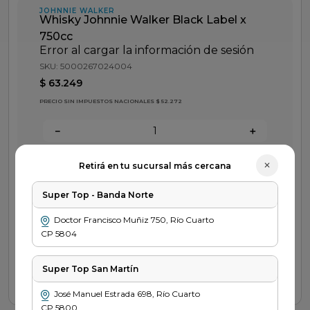
fideos
JOHNNIE WALKER
Whisky Johnnie Walker Black Label x
queso
750cc
Error al cargar la información de sesión
papel higienico
SKU
:
5000267024004
dulce leche
$
63
.
249
PRECIO SIN IMPUESTOS NACIONALES $ 52.272
azucar
－
＋
Agregar
✕
Retirá en tu sucursal más cercana
Descripción del producto
Super Top - Banda Norte
Doctor Francisco Muñiz
750
,
Río Cuarto
CP
5804
Nuestros
Preguntas
Retira
métodos de
frecuentes
tu pedido
Super Top San Martín
pago
Saber más
Ver sucursal
José Manuel Estrada
698
,
Río Cuarto
Saber más
CP
5800