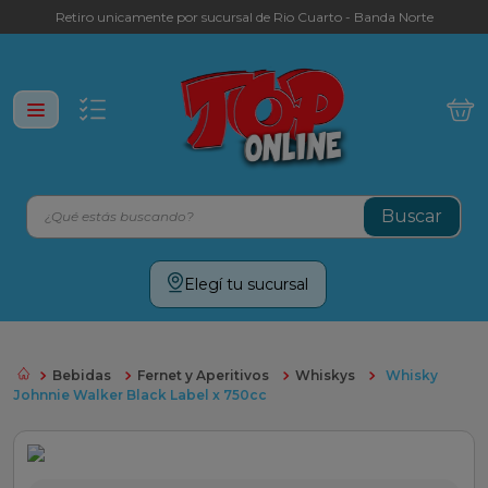
Retiro unicamente por sucursal de Rio Cuarto - Banda Norte
¿Qué estás buscando?
Términos más buscados
Elegí tu sucursal
leche
yerba
Bebidas
Fernet y Aperitivos
Whiskys
Whisky
galletitas
Johnnie Walker Black Label x 750cc
aceite
cafe