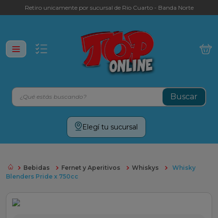
Retiro unicamente por sucursal de Rio Cuarto - Banda Norte
¿Qué estás buscando?
Términos más buscados
Elegí tu sucursal
leche
yerba
Bebidas
Fernet y Aperitivos
Whiskys
Whisky
galletitas
Blenders Pride x 750cc
aceite
cafe