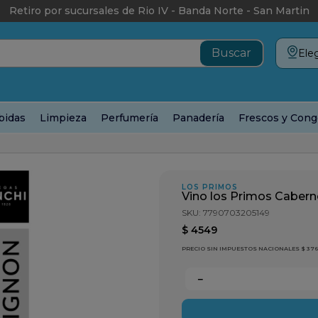
Retiro por sucursales de Rio IV - Banda Norte - San Martin
Eleg
bidas
Limpieza
Perfumería
Panadería
Frescos y Cong
 Primos Cabernet Sauvignon x 750cc
LOS PRIMOS
Vino los Primos Cabern
SKU
:
7790703205149
$
4549
PRECIO SIN IMPUESTOS NACIONALES $ 37
－