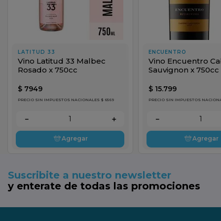
LATITUD 33
ENCUENTRO
Vino Latitud 33 Malbec
Vino Encuentro Ca
Rosado x 750cc
Sauvignon x 750cc
$
7949
$
15
.
799
PRECIO SIN IMPUESTOS NACIONALES $ 6569
PRECIO SIN IMPUESTOS NACIONAL
－
＋
－
Agregar
Agregar
Suscribite a nuestro newsletter
y enterate de todas las promociones