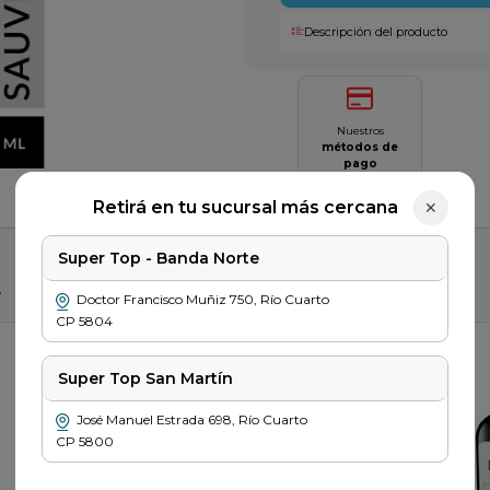
Descripción del producto
Nuestros
métodos de
pago
Saber más
Retirá en tu sucursal más cercana
✕
Super Top - Banda Norte
r
Doctor Francisco Muñiz
750
,
Río Cuarto
CP
5804
Super Top San Martín
José Manuel Estrada
698
,
Río Cuarto
CP
5800