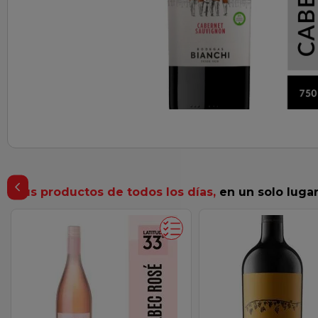
ar
Tus productos de todos los días,
en un solo luga