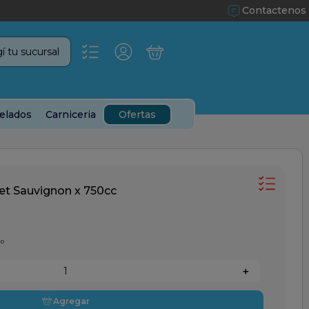
Contactenos
í tu sucursal
elados
Carniceria
Ofertas
et Sauvignon x 750cc
60
＋
Agregar