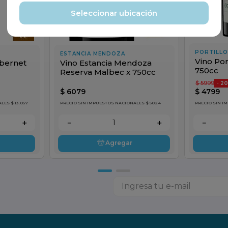
Seleccionar ubicación
PORTILLO
ESTANCIA MENDOZA
Vino Por
bernet
Vino Estancia Mendoza
750cc
Reserva Malbec x 750cc
$
5999
-
2
$
6079
$
4799
ES $ 13.057
PRECIO SIN IMPUESTOS NACIONALES $ 5024
PRECIO SIN I
＋
－
＋
－
Agregar