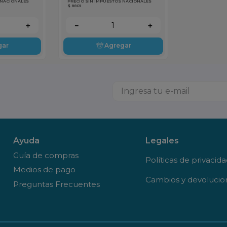
 NACIONALES
PRECIO SIN IMPUESTOS NACIONALES
$ 8801
＋
－
＋
gar
Agregar
Ayuda
Legales
Guía de compras
Políticas de privacid
Medios de pago
Cambios y devolucio
Preguntas Frecuentes