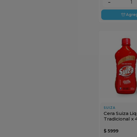
－
Agre
SUIZA
Cera Suiza Li
Tradicional x
$
5999