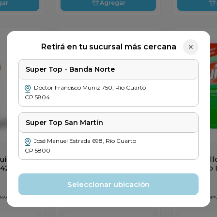
gar
Agregar
Retirá en tu sucursal más cercana
✕
Super Top - Banda Norte
Doctor Francisco Muñiz
750
,
Río Cuarto
CP
5804
Super Top San Martín
José Manuel Estrada
698
,
Río Cuarto
CP
5800
SUIZA
SUIZA
quida
Cera Suiza en Pasta
Autobrill
 425cc
Incolora x 450cc
Incoloro
Seleccionar ubicación
$
10
.
649
$
4149
 NACIONALES
PRECIO SIN IMPUESTOS NACIONALES
PRECIO SIN IM
$ 8801
$ 3429