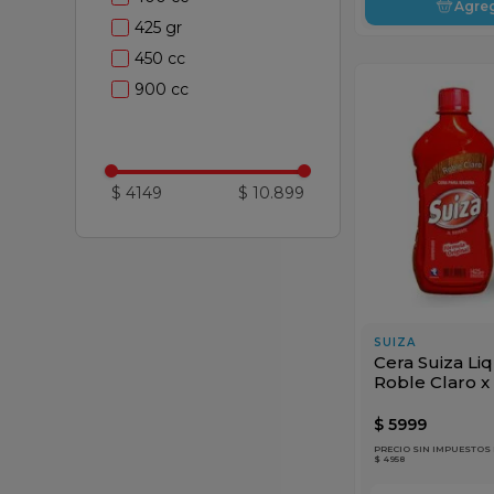
Agre
425 gr
450 cc
900 cc
$ 4149
$ 10.899
SUIZA
Cera Suiza Li
Roble Claro x
$
5999
PRECIO SIN IMPUESTOS
$ 4958