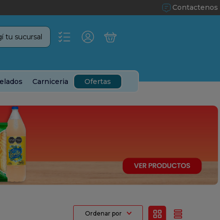
Contactenos
í tu sucursal
elados
Carniceria
Ofertas
Ordenar por