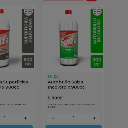
SUIZA
a Superficies
Autobrillo Suiza
s x 900cc
Incoloro x 900cc
$
8099
PUESTOS NACIONALES
PRECIO SIN IMPUESTOS NACIONALES
$ 6693
＋
－
＋