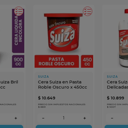
SUIZA
SUIZA
uiza Bril
Cera Suiza en Pasta
Cera Suiz
0cc
Roble Oscuro x 450cc
Delicada
$
10
.
649
$
10
.
899
 NACIONALES
PRECIO SIN IMPUESTOS NACIONALES
PRECIO SIN IM
$ 8801
$ 9007
＋
－
＋
－