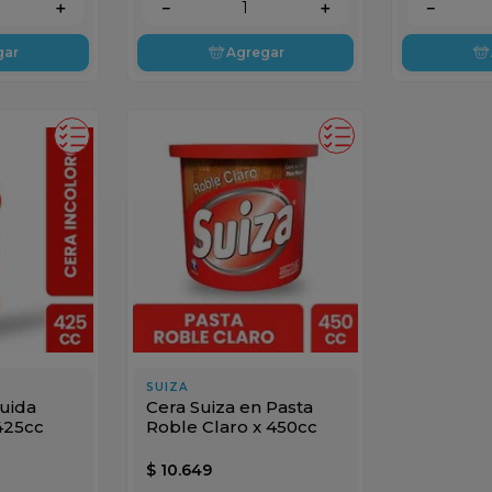
＋
－
＋
－
gar
Agregar
SUIZA
quida
Cera Suiza en Pasta
 425cc
Roble Claro x 450cc
$
10
.
649