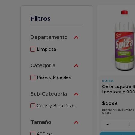
 leche
Filtros
Departamento
Limpieza
Categoría
Pisos y Muebles
SUIZA
Cera Liquida S
Incolora x 90
Sub-Categoría
$
5099
Ceras y Brilla Pisos
PRECIO SIN IMPUESTOS
$ 4214
Tamaño
－
400 cc