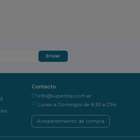
Enviar
Contacto
info@supertop.com.ar
ad
Lunes a Domingos de 8:30 a 21hs
nes
Arrepentimiento de compra