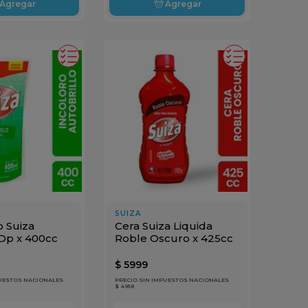
Agregar
Agregar
SUIZA
o Suiza
Cera Suiza Liquida
 Dp x 400cc
Roble Oscuro x 425cc
$
5999
PUESTOS NACIONALES
PRECIO SIN IMPUESTOS NACIONALES
$ 4958