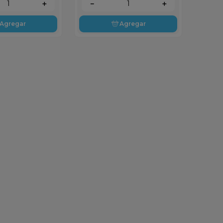
＋
－
＋
Agregar
Agregar