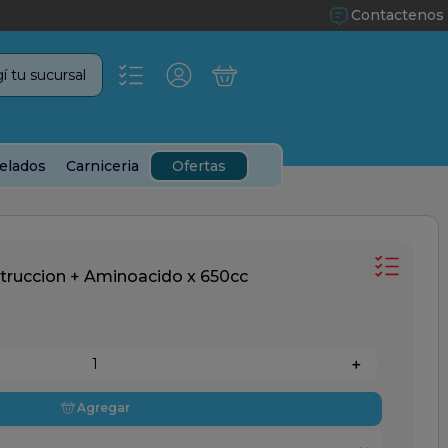
Contactenos
í tu sucursal
elados
Carniceria
Ofertas
ruccion + Aminoacido x 650cc
＋
Agregar