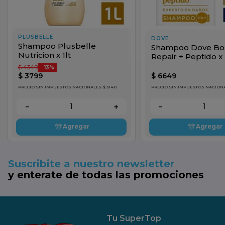
PLUSBELLE
DOVE
Shampoo Plusbelle
Shampoo Dove Bo
Nutricion x 1lt
Repair + Peptido x
$
4349
-
13%
$
3799
$
6649
PRECIO SIN IMPUESTOS NACIONALES $ 3140
PRECIO SIN IMPUESTOS NACIONA
－
＋
－
Agregar
Agregar
Suscribite a nuestro newsletter
y enterate de todas las promociones
Tu SuperTop