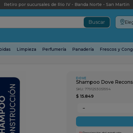
Retiro por sucursales de Rio IV - Banda Norte - San Martin
Eleg
bidas
Limpieza
Perfumería
Panadería
Frescos y Cong
poo Dove Reconstruccion + Aminoacido x 650cc
DOVE
Shampoo Dove Reconst
SKU
:
7791293051994
$
15
.
849
－
Descripción del producto