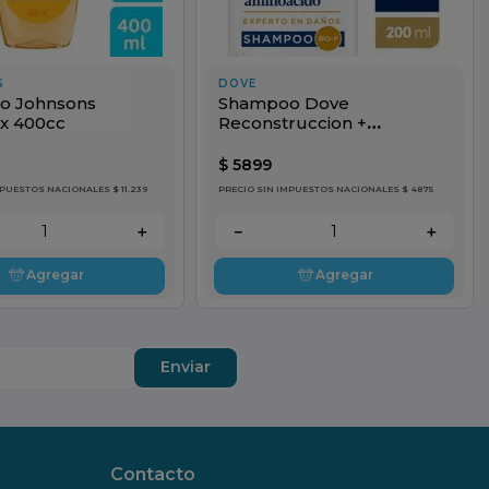
S
DOVE
o Johnsons
Shampoo Dove
 x 400cc
Reconstruccion +
Aminoacido x 200cc
$
5899
PUESTOS NACIONALES $ 11.239
PRECIO SIN IMPUESTOS NACIONALES $ 4875
＋
－
＋
Agregar
Agregar
Enviar
Contacto