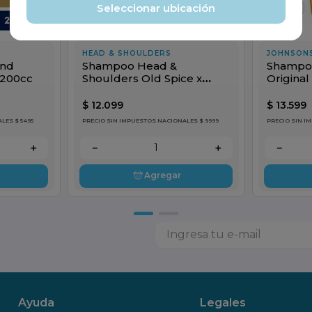
Seleccionar ubicación
HEAD & SHOULDERS
JOHNSON
nd
Shampoo Head &
Shampo
 200cc
Shoulders Old Spice x
Original
375cc
$
12
.
099
$
13
.
599
LES $ 5495
PRECIO SIN IMPUESTOS NACIONALES $ 9999
PRECIO SIN IM
＋
－
＋
－
Agregar
Ayuda
Legales