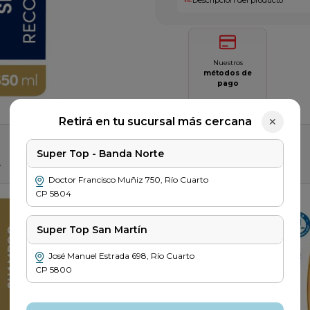
Nuestros
métodos de
pago
Saber más
Retirá en tu sucursal más cercana
✕
Super Top - Banda Norte
r
Doctor Francisco Muñiz
750
,
Río Cuarto
CP
5804
Super Top San Martín
José Manuel Estrada
698
,
Río Cuarto
CP
5800