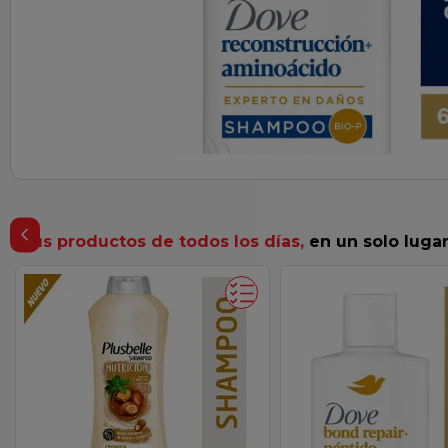
z
Tus productos de todos los días,
en un solo luga