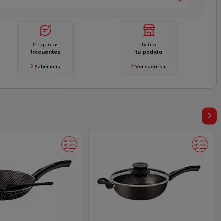
Preguntas
Retira
frecuentes
tu pedido
Saber más
Ver sucursal