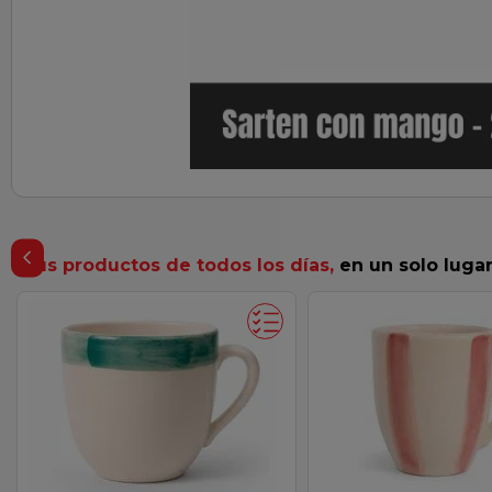
ar
Tus productos de todos los días,
en un solo luga