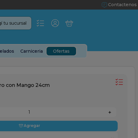
Contactenos
í tu sucursal
elados
Carniceria
Ofertas
gro con Mango 24cm
＋
Agregar