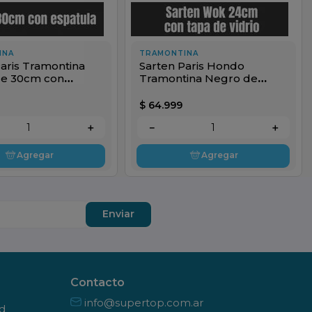
INA
TRAMONTINA
aris Tramontina
Sarten Paris Hondo
e 30cm con
Tramontina Negro de
a
24cm con Tapade Vidrio
$
64
.
999
＋
－
＋
Agregar
Agregar
Enviar
Contacto
info@supertop.com.ar
ad