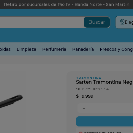
Retiro por sucursales de Rio IV - Banda Norte - San Martin
Eleg
bidas
Limpieza
Perfumería
Panadería
Frescos y Cong
ango 24cm
TRAMONTINA
Sarten Tramontina Ne
SKU
:
7891112265714
$
19
.
999
－
Descripción del producto