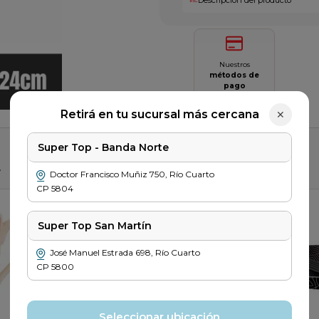
Nuestros
métodos de
pago
Saber más
Retirá en tu sucursal más cercana
✕
Super Top - Banda Norte
r
Doctor Francisco Muñiz
750
,
Río Cuarto
CP
5804
Super Top San Martín
José Manuel Estrada
698
,
Río Cuarto
CP
5800
Seleccionar ubicación