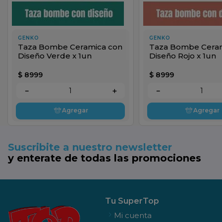
GENKO
GENKO
Taza Bombe Ceramica con
Taza Bombe Ceram
Diseño Verde x 1un
Diseño Rojo x 1un
$
8999
$
8999
－
＋
－
Agregar
Agregar
Suscribite a nuestro newsletter
y enterate de todas las promociones
Tu SuperTop
Mi cuenta