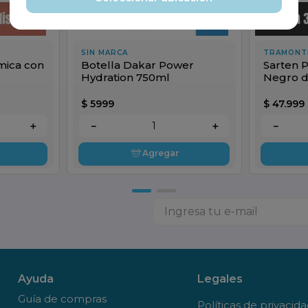
SIN MARCA
TRAMONT
ica con
Botella Dakar Power
Sarten P
Hydration 750ml
Negro d
Espatul
$
5999
$
47
.
999
＋
－
＋
－
Agregar
Ayuda
Legales
Guía de compras
Políticas de privacid