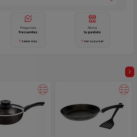
Preguntas
Retira
frecuentes
tu pedido
Saber más
Ver sucursal