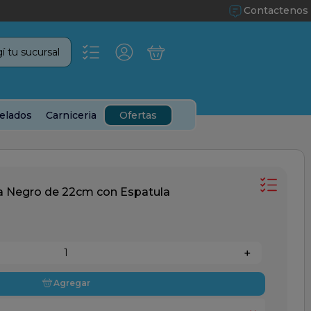
Contactenos
í tu sucursal
elados
Carniceria
Ofertas
na Negro de 22cm con Espatula
＋
Agregar