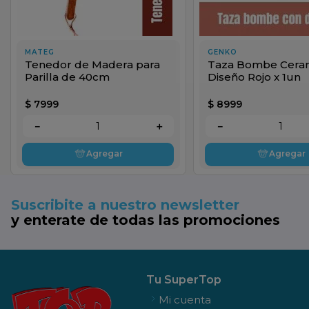
MATEG
GENKO
Tenedor de Madera para
Taza Bombe Ceram
Parilla de 40cm
Diseño Rojo x 1un
$
7999
$
8999
－
＋
－
Agregar
Agregar
Suscribite a nuestro newsletter
y enterate de todas las promociones
Tu SuperTop
Mi cuenta