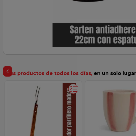
 leche
Tus productos de todos los días,
en un solo luga