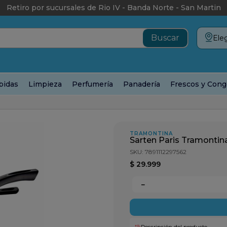
Retiro por sucursales de Rio IV - Banda Norte - San Martin
Eleg
bidas
Limpieza
Perfumería
Panadería
Frescos y Cong
e 22cm con Espatula
TRAMONTINA
Sarten Paris Tramonti
SKU
:
7891112297562
$
29
.
999
－
Descripción del producto