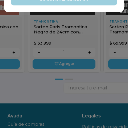
TRAMONTINA
TRAMONT
ica con
Sarten Paris Tramontina
Sarten 
Negro de 24cm con
Tramont
Espatula
26cm co
$
33
.
999
$
69
.
999
＋
－
＋
－
Agregar
Ayuda
Legales
Guía de compras
Políticas de privacid