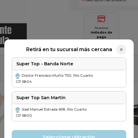
Nuestros
métodos de
pago
Saber más
Retirá en tu sucursal más cercana
✕
Super Top - Banda Norte
r
Doctor Francisco Muñiz
750
,
Río Cuarto
CP
5804
Super Top San Martín
José Manuel Estrada
698
,
Río Cuarto
CP
5800
Seleccionar ubicación