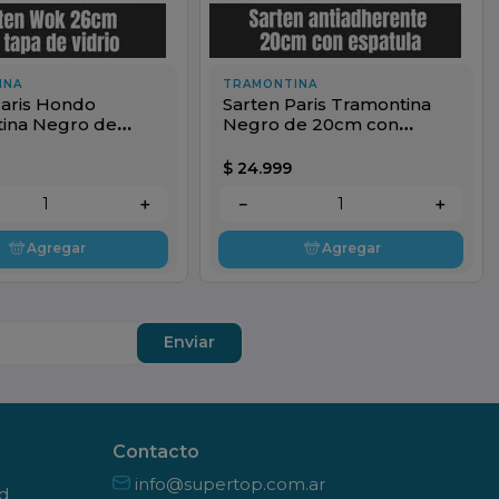
INA
TRAMONTINA
Paris Hondo
Sarten Paris Tramontina
ina Negro de
Negro de 20cm con
n Tapade Vidrio
Espatula
$
24
.
999
＋
－
＋
Agregar
Agregar
Enviar
Contacto
info@supertop.com.ar
ad