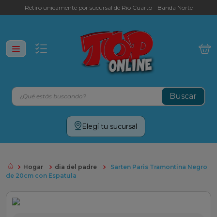
Retiro unicamente por sucursal de Rio Cuarto - Banda Norte
¿Qué estás buscando?
Términos más buscados
Elegí tu sucursal
leche
yerba
Hogar
dia del padre
Sarten Paris Tramontina Negro
cafe
de 20cm con Espatula
galletitas
aceite