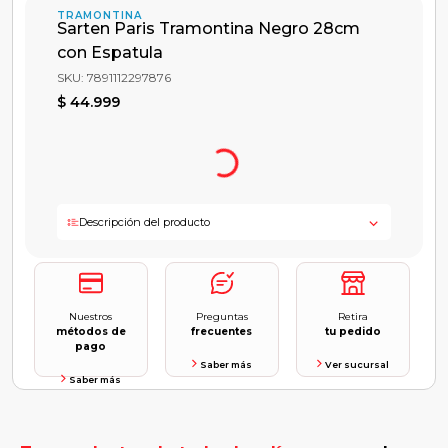
TRAMONTINA
Sarten Paris Tramontina Negro 28cm
con Espatula
SKU
:
7891112297876
$
44
.
999
Descripción del producto
Nuestros
Preguntas
Retira
métodos de
frecuentes
tu pedido
pago
Saber más
Ver sucursal
Saber más