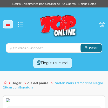
Retiro unicamente por sucursal de Rio Cuarto - Banda Norte
Elegí tu sucursal
Hogar
dia del padre
Sarten Paris Tramontina Negro
28cm con Espatula