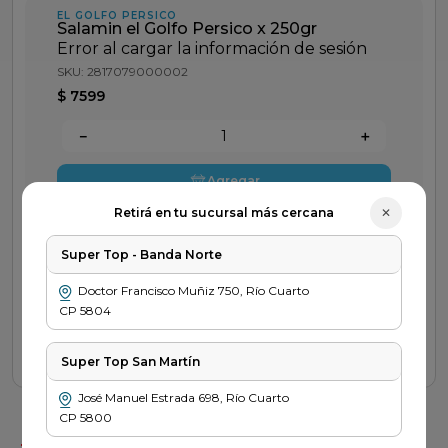
fideos
EL GOLFO PERSICO
Salamin el Golfo Persico x 250gr
queso
Error al cargar la información de sesión
SKU
:
2817079000002
papel higienico
$
7599
azucar
－
＋
dulce leche
Agregar
✕
Retirá en tu sucursal más cercana
Descripción del producto
Super Top - Banda Norte
Doctor Francisco Muñiz
750
,
Río Cuarto
CP
5804
Nuestros
Preguntas
Retira
métodos de
frecuentes
tu pedido
pago
Super Top San Martín
Saber más
Ver sucursal
Saber más
José Manuel Estrada
698
,
Río Cuarto
CP
5800