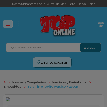
Retiro unicamente por sucursal de Rio Cuarto - Banda Norte
¿Qué estás buscando?
Términos más buscados
Elegí tu sucursal
leche
yerba
Frescos y Congelados
Fiambres y Embutidos
cafe
Embutidos
Salamin el Golfo Persico x 250gr
galletitas
aceite