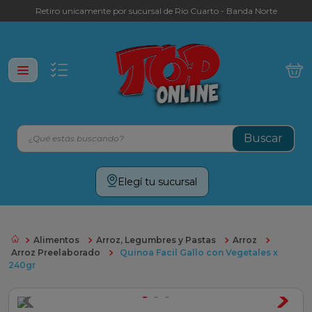
Retiro unicamente por sucursal de Rio Cuarto - Banda Norte
¿Qué estás buscando?
Términos más buscados
Elegí tu sucursal
leche
yerba
Alimentos
Arroz, Legumbres y Pastas
Arroz
cafe
Arroz Preelaborado
Quinoa Facil Gallo con Vegetales x
240gr
galletitas
aceite