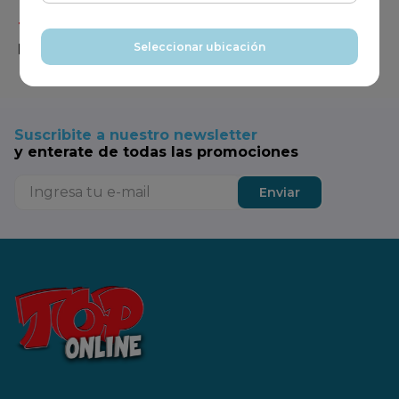
Tus productos de todos los días,
en un solo
Seleccionar ubicación
lugar
Suscribite a nuestro newsletter
y enterate de todas las promociones
Enviar