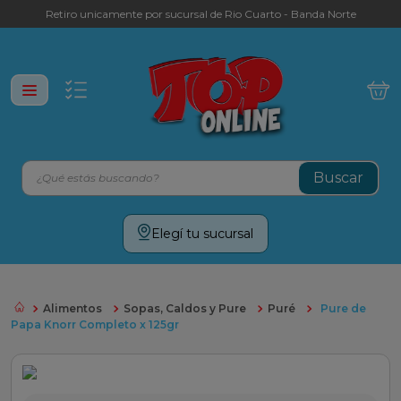
Retiro unicamente por sucursal de Rio Cuarto - Banda Norte
¿Qué estás buscando?
Términos más buscados
Elegí tu sucursal
leche
yerba
Alimentos
Sopas, Caldos y Pure
Puré
Pure de
cafe
Papa Knorr Completo x 125gr
galletitas
aceite