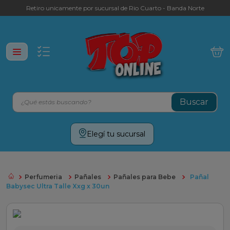
Retiro unicamente por sucursal de Rio Cuarto - Banda Norte
¿Qué estás buscando?
Términos más buscados
Elegí tu sucursal
leche
yerba
Perfumeria
Pañales
Pañales para Bebe
Pañal
galletitas
Babysec Ultra Talle Xxg x 30un
aceite
cafe