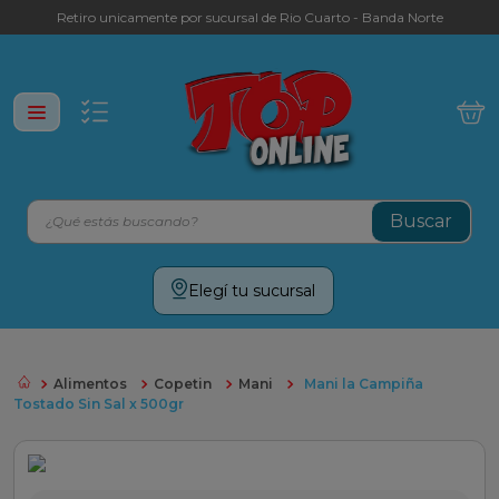
Retiro unicamente por sucursal de Rio Cuarto - Banda Norte
¿Qué estás buscando?
Términos más buscados
Elegí tu sucursal
leche
yerba
Alimentos
Copetin
Mani
Mani la Campiña
galletitas
Tostado Sin Sal x 500gr
aceite
cafe