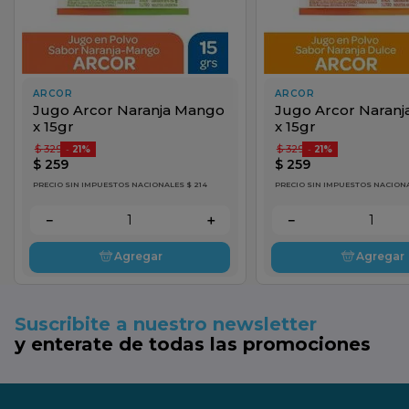
ARCOR
ARCOR
Jugo Arcor Naranja Mango
Jugo Arcor Naranj
x 15gr
x 15gr
$
329
$
329
-
21%
-
21%
$
259
$
259
PRECIO SIN IMPUESTOS NACIONALES $ 214
PRECIO SIN IMPUESTOS NACIONA
－
＋
－
Agregar
Agregar
Suscribite a nuestro newsletter
y enterate de todas las promociones