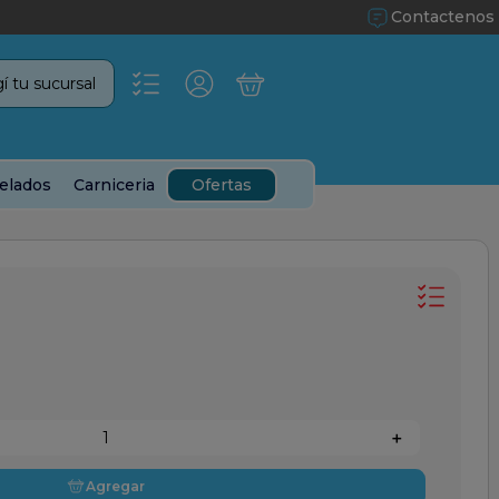
Contactenos
í tu sucursal
elados
Carniceria
Ofertas
＋
Agregar