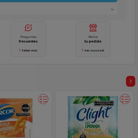
Preguntas
Retira
frecuentes
tu pedido
Saber más
Ver sucursal