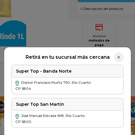
Descripción del producto
Nuestros
métodos de
pago
Saber más
Retirá en tu sucursal más cercana
✕
Super Top - Banda Norte
r
Doctor Francisco Muñiz
750
,
Río Cuarto
CP
5804
Super Top San Martín
José Manuel Estrada
698
,
Río Cuarto
CP
5800