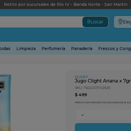
Retiro por sucursales de Rio IV - Banda Norte - San Martin
Eleg
bidas
Limpieza
Perfumería
Panadería
Frescos y Cong
 7gr
CLIGHT
Jugo Clight Anana x 7gr
SKU
:
7622201702625
$
499
PRECIO SIN IMPUESTOS NACIONALES $ 412
－