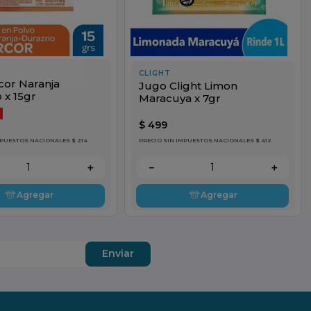
CLIGHT
cor Naranja
Jugo Clight Limon
 x 15gr
Maracuya x 7gr
$
499
MPUESTOS NACIONALES $ 214
PRECIO SIN IMPUESTOS NACIONALES $ 412
＋
－
＋
Agregar
Agregar
Enviar