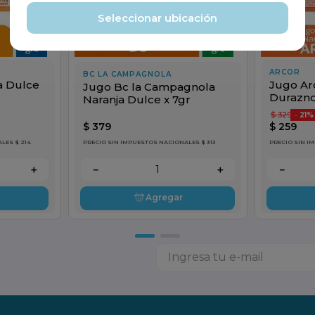
Seleccionar ubicación
ARCOR
BC LA CAMPAGNOLA
a Dulce
Jugo Ar
Jugo Bc la Campagnola
Durazno
Naranja Dulce x 7gr
$
329
-
21%
$
379
$
259
LES $ 214
PRECIO SIN IMPUESTOS NACIONALES $ 313
PRECIO SIN I
＋
－
＋
－
Agregar