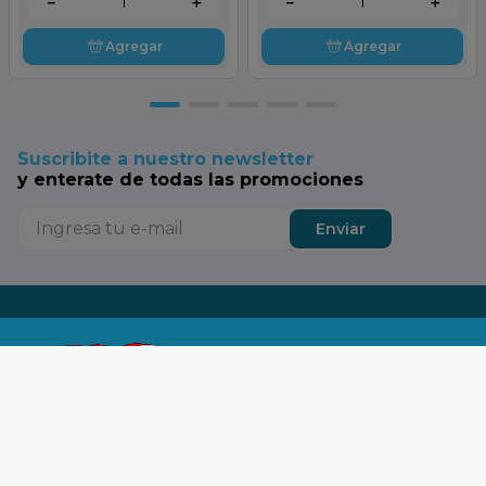
－
＋
－
＋
Agregar
Agregar
Suscribite a nuestro newsletter
y enterate de todas las promociones
Enviar