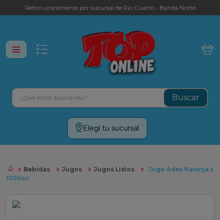
Retiro unicamente por sucursal de Rio Cuarto - Banda Norte
¿Qué estás buscando?
Términos más buscados
Elegí tu sucursal
leche
yerba
Bebidas
Jugos
Jugos Listos
Jugo Ades Naranja x
cafe
1000cc
galletitas
aceite