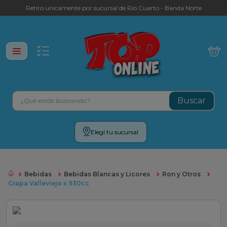
Retiro unicamente por sucursal de Rio Cuarto - Banda Norte
¿Qué estás buscando?
Términos más buscados
Elegí tu sucursal
leche
yerba
Bebidas
Bebidas Blancas y Licores
Ron y Otros
galletitas
Grapa Valleviejo x 930cc
aceite
cafe