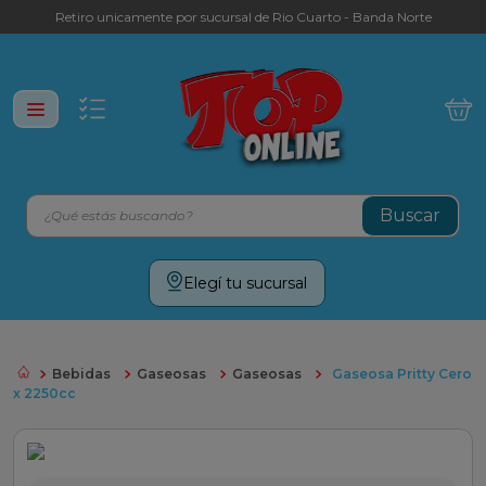
Retiro unicamente por sucursal de Rio Cuarto - Banda Norte
¿Qué estás buscando?
Términos más buscados
Elegí tu sucursal
leche
yerba
Bebidas
Gaseosas
Gaseosas
Gaseosa Pritty Cero
galletitas
x 2250cc
aceite
cafe