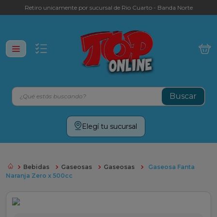
Retiro unicamente por sucursal de Rio Cuarto - Banda Norte
¿Qué estás buscando?
Términos más buscados
Elegí tu sucursal
leche
yerba
Bebidas
Gaseosas
Gaseosas
Gaseosa Fanta
galletitas
Naranja Zero x 500cc
aceite
cafe