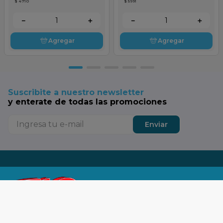
$ 4710
$ 5991
－
＋
－
＋
Agregar
Agregar
Suscribite a nuestro newsletter
y enterate de todas las promociones
Enviar