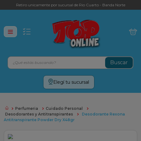
Retiro unicamente por sucursal de Rio Cuarto - Banda Norte
¿Qué estás buscando?
Términos más buscados
Elegí tu sucursal
leche
yerba
Perfumeria
Cuidado Personal
cafe
Desodorantes y Antitranspirantes
Desodorante Rexona
Antitranspirante Powder Dry X48gr
galletitas
aceite