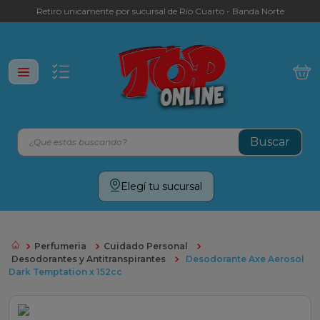
Retiro unicamente por sucursal de Rio Cuarto - Banda Norte
¿Qué estás buscando?
Términos más buscados
Elegí tu sucursal
leche
yerba
Perfumeria
Cuidado Personal
galletitas
Desodorantes y Antitranspirantes
Desodorante Axe Aerosol
Dark Temptation x 152cc
aceite
cafe