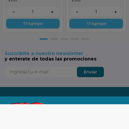
$ 3264
$ 4462
－
＋
－
＋
Agregar
Agregar
Suscribite a nuestro newsletter
y enterate de todas las promociones
Enviar