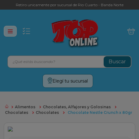
Retiro unicamente por sucursal de Rio Cuarto - Banda Norte
¿Qué estás buscando?
Términos más buscados
Elegí tu sucursal
leche
yerba
Alimentos
Chocolates, Alfajores y Golosinas
cafe
Chocolates
Chocolates
Chocolate Nestle Crunch x 80gr
galletitas
aceite