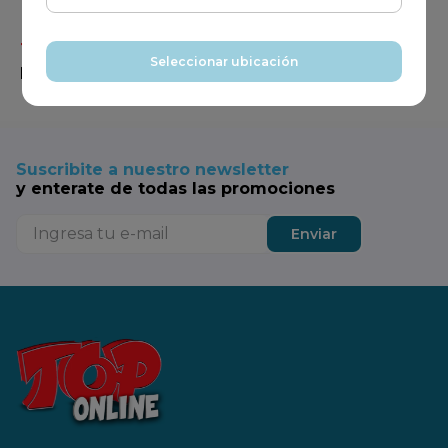
Tus productos de todos los días,
en un solo
Seleccionar ubicación
lugar
Suscribite a nuestro newsletter
y enterate de todas las promociones
Enviar