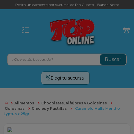
Retiro unicamente por sucursal de Rio Cuarto - Banda Norte
¿Qué estás buscando?
Términos más buscados
Elegí tu sucursal
leche
yerba
Alimentos
Chocolates, Alfajores y Golosinas
galletitas
Golosinas
Chicles y Pastillas
Caramelo Halls Mentho
Lyptus x 25gr
aceite
cafe