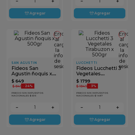
－
＋
－
＋
Agregar
Agregar
Error
Error
al
al
cargar
cargar
la
la
información
inform
de
de
SAN AGUSTIN
LUCCHETTI
sesión
sesión
Fideos San
Fideos Lucchetti 3
Agustin ñoquis x
Vegetales
500gr
Tirabuzon x 500gr
$
649
$
1799
$
849
$
1849
-
24%
-
3%
PRECIO SIN IMPUESTOS
PRECIO SIN IMPUESTOS
NACIONALES $ 536
NACIONALES $ 1487
－
＋
－
＋
Agregar
Agregar