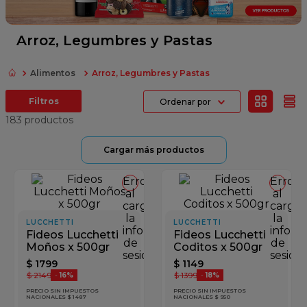
fideos
queso
Arroz, Legumbres y Pastas
papel higienico
Alimentos
Arroz, Legumbres y Pastas
azucar
Ordenar por
dulce leche
183
productos
Error
Error
al
al
cargar
cargar
la
la
LUCCHETTI
LUCCHETTI
información
inform
Fideos Lucchetti
Fideos Lucchetti
de
de
Moños x 500gr
Coditos x 500gr
sesión
sesión
$
1799
$
1149
$
2149
$
1399
-
16%
-
18%
PRECIO SIN IMPUESTOS
PRECIO SIN IMPUESTOS
NACIONALES $ 1487
NACIONALES $ 950