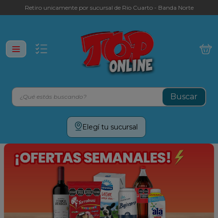
Retiro unicamente por sucursal de Rio Cuarto - Banda Norte
¿Qué estás buscando?
Términos más buscados
Elegí tu sucursal
leche
yerba
cafe
galletitas
aceite