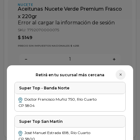
fideos
NUCETE
Aceitunas Nucete Verde Premium Frasco
queso
x 220gr
Error al cargar la información de sesión
azucar
SKU
:
7792070000075
papel higienico
$
5149
PRECIO SIN IMPUESTOS NACIONALES $ 4255
arroz
－
＋
Agregar
✕
Retirá en tu sucursal más cercana
Descripción del producto
Super Top - Banda Norte
Doctor Francisco Muñiz
750
,
Río Cuarto
CP
5804
Nuestros
Preguntas
Retira
métodos de
frecuentes
tu pedido
Super Top San Martín
pago
Saber más
Ver sucursal
José Manuel Estrada
698
,
Río Cuarto
Saber más
CP
5800