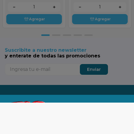
－
＋
－
＋
Agregar
Agregar
Suscribite a nuestro newsletter
y enterate de todas las promociones
Enviar