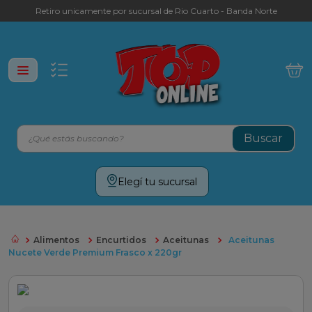
Retiro unicamente por sucursal de Rio Cuarto - Banda Norte
¿Qué estás buscando?
Términos más buscados
Elegí tu sucursal
leche
yerba
Alimentos
Encurtidos
Aceitunas
Aceitunas
galletitas
Nucete Verde Premium Frasco x 220gr
aceite
cafe