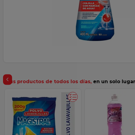
 leche
Tus productos de todos los días,
en un solo luga