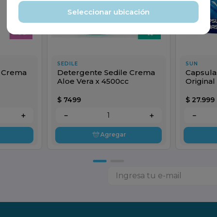
Seleccionar ubicación
SEDILE
SUN
e Crema
Detergente Sedile Crema
Capsula
Aloe Vera x 4500cc
Original
$
7499
$
27
.
999
＋
－
＋
－
Agregar