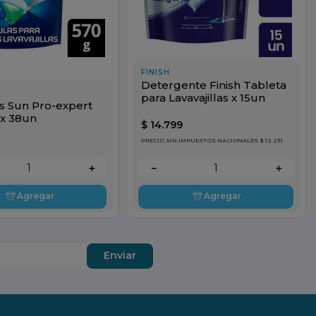
FINISH
Detergente Finish Tableta
para Lavavajillas x 15un
s Sun Pro-expert
 x 38un
$
14
.
799
PRECIO SIN IMPUESTOS NACIONALES $ 12.231
＋
－
＋
Agregar
Agregar
Enviar