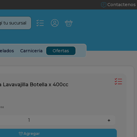
Contactenos
í tu sucursal
elados
Carniceria
Ofertas
a Lavavajilla Botella x 400cc
702
＋
Agregar