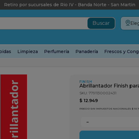
Retiro por sucursales de Rio IV - Banda Norte - San Martin
Eleg
bidas
Limpieza
Perfumería
Panadería
Frescos y Cong
vajillas
Abrillantador Finish para Lavavajilla Botella x 400cc
FINISH
Abrillantador Finish par
SKU
:
7791130002431
$
12
.
949
PRECIO SIN IMPUESTOS NACIONALES $ 10.
－