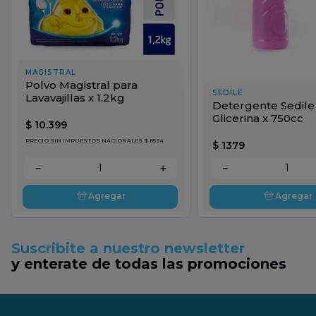
MAGISTRAL
Polvo Magistral para
SEDILE
Lavavajillas x 1.2kg
Detergente Sedil
Glicerina x 750cc
$
10
.
399
PRECIO SIN IMPUESTOS NACIONALES $ 8594
$
1379
－
＋
－
Agregar
Agregar
Suscribite a nuestro newsletter
y enterate de todas las promociones