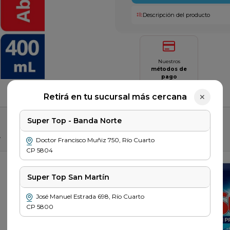
Descripción del producto
Nuestros
métodos de
pago
Saber más
Retirá en tu sucursal más cercana
✕
Super Top - Banda Norte
r
Doctor Francisco Muñiz
750
,
Río Cuarto
CP
5804
Super Top San Martín
José Manuel Estrada
698
,
Río Cuarto
CP
5800